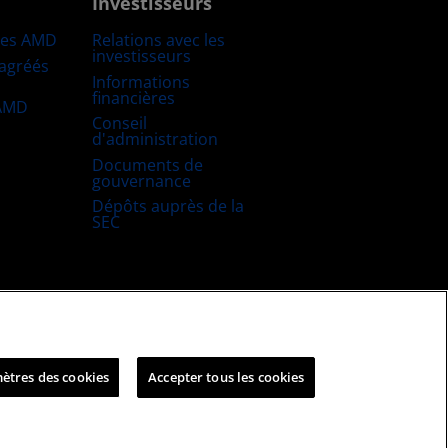
Investisseurs
res AMD
Relations avec les
investisseurs
 agréés
Informations
financières
 AMD
Conseil
d'administration
Documents de
gouvernance
Dépôts auprès de la
SEC
uitable et ouverte
Stratégie fiscale britannique
ètres des cookies
Accepter tous les cookies