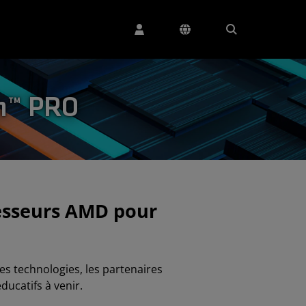
n™ PRO
cesseurs AMD pour
 technologies, les partenaires
ucatifs à venir.