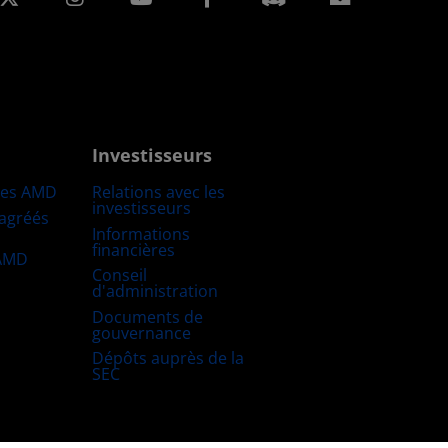
Investisseurs
res AMD
Relations avec les
investisseurs
 agréés
Informations
financières
 AMD
Conseil
d'administration
Documents de
gouvernance
Dépôts auprès de la
SEC