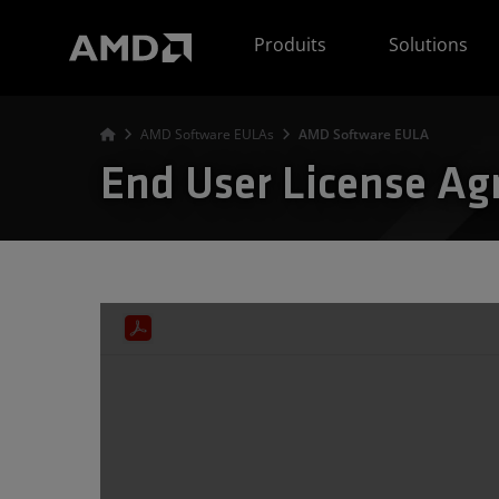
Déclaration d'accessibilité du site Web AMD
Produits
Solutions
AMD Software EULAs
AMD Software EULA
End User License A