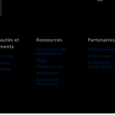
autés et
Ressources
Partenaires
ments
Centre pour les
Hub partenai
développeurs
Distributeurs
e presse
Blogs
Programme
ents
Études de cas
universitaire
hèque
Webinaires
Explorer les
ressources