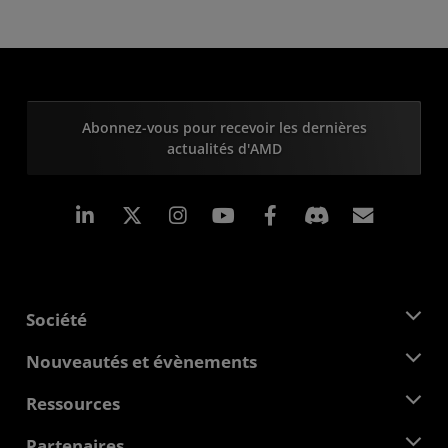
Abonnez-vous pour recevoir les dernières
actualités d'AMD
LinkedIn
Instagram
Facebook
Inscrip
Société
À propos d'AMD
Nouveautés et évènements
Équipe de direction
Salle de presse
Ressources
Responsabilité d'entreprise
Évènements
Carrières
Centre pour les développeurs
Partenaires