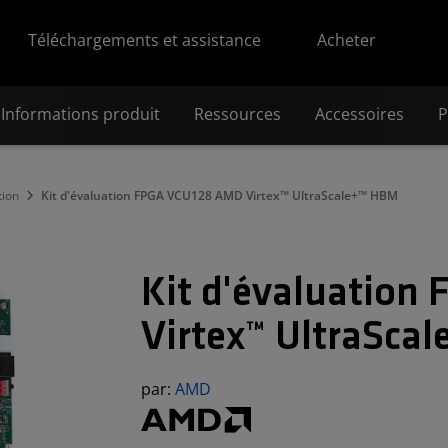
Téléchargements et assistance
Acheter
Informations produit
Ressources
Accessoires
P
tion
Kit d'évaluation FPGA VCU128 AMD Virtex™ UltraScale+™ HBM
Kit d'évaluatio
Virtex™ UltraSca
par:
AMD