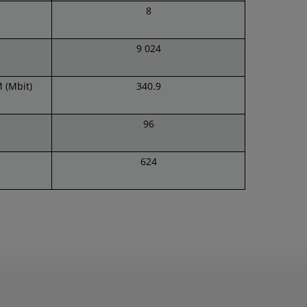
8
9 024
 (Mbit)
340.9
96
624