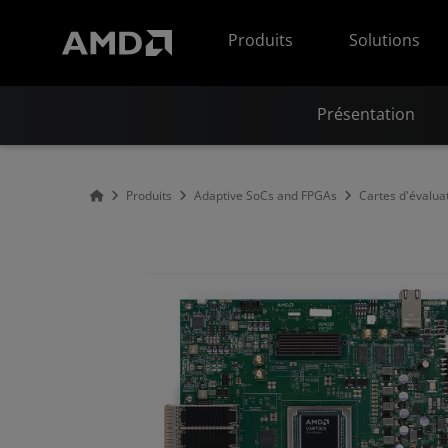
Déclaration d'accessibilité du site Web AMD
Produits
Solutions
Présentation
Produits
Adaptive SoCs and FPGAs
Cartes d'évalua