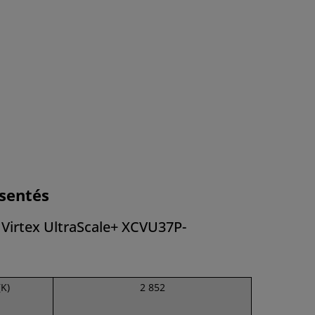
sentés
Virtex UltraScale+ XCVU37P-
(K)
2 852