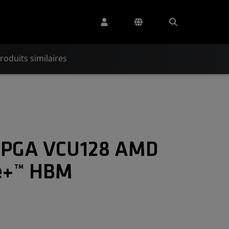
roduits similaires
n FPGA VCU128 AMD
le+™ HBM