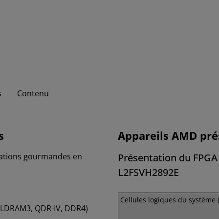
s
Contenu
s
Appareils AMD pré
cations gourmandes en
Présentation du FPGA 
L2FSVH2892E
Cellules logiques du système 
(RLDRAM3, QDR-IV, DDR4)