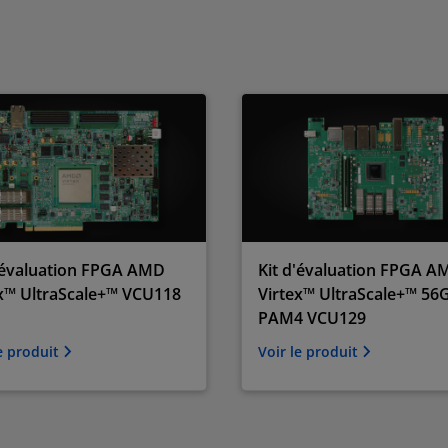
'évaluation FPGA AMD
Kit d'évaluation FPGA A
x™ UltraScale+™ VCU118
Virtex™ UltraScale+™ 56
PAM4 VCU129
le produit
Voir le produit