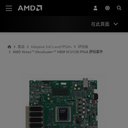
AMD 網站無障礙聲明
在此頁面
概述
產品
Adaptive SoCs and FPGAs
評估板
AMD Virtex™ UltraScale+™ HBM VCU128 FPGA 評估套件
產品資訊
資源
配件
類似產品