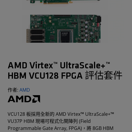
AMD Virtex™ UltraScale+™
HBM VCU128 FPGA 評估套件
作者:
AMD
VCU128 板採用全新的 AMD Virtex™ UltraScale+™
VU37P HBM 現場可程式化閘陣列 (Field
Programmable Gate Array, FPGA)，將 8GB HBM