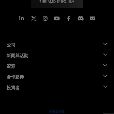
訂閱 AMD 的最新消息
Linkedin
Instagram
Facebook
訂閱
公司
關於 AMD
新聞與活動
管理團隊
新聞室
資源
企業責任
活動
招聘
開發者中心
合作夥伴
媒體庫
聯絡我們
部落格
AMD 合作夥伴中心
投資者
案例研究
授權經銷商
網路研討會
投資者關係
AMD 大學計畫
探索資源
財務資訊
董事會
條款與條件