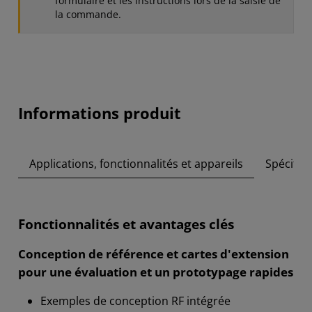
formulaire et les instructions lors de la saisie de
la commande.
Informations produit
Applications, fonctionnalités et appareils
Spécifica
Fonctionnalités et avantages clés
Conception de référence et cartes d'extension
pour une évaluation et un prototypage rapides
Exemples de conception RF intégrée