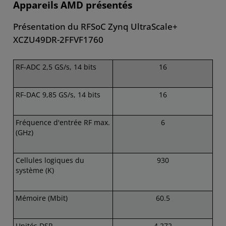
Appareils AMD présentés
Présentation du RFSoC Zynq UltraScale+
XCZU49DR-2FFVF1760
RF-ADC 2,5 GS/s, 14 bits
16
RF-DAC 9,85 GS/s, 14 bits
16
Fréquence d'entrée RF max.
6
(GHz)
Cellules logiques du
930
système (K)
Mémoire (Mbit)
60.5
Unités DSP
4 272