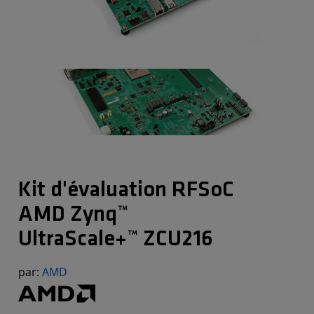
Kit d'évaluation RFSoC
AMD Zynq™
UltraScale+™ ZCU216
par:
AMD