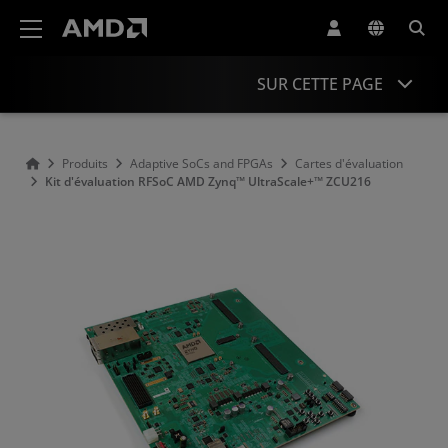
Déclaration d'accessibilité du site Web AMD
SUR CETTE PAGE
Présentation
Produits
Adaptive SoCs and FPGAs
Cartes d'évaluation
Kit d'évaluation RFSoC AMD Zynq™ UltraScale+™ ZCU216
Informations produit
Ressources
Accessoires
Produits similaires