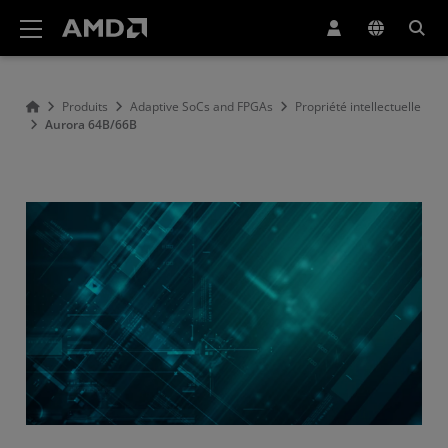
Déclaration d'accessibilité du site Web AMD
Produits
Adaptive SoCs and FPGAs
Propriété intellectuelle
Aurora 64B/66B