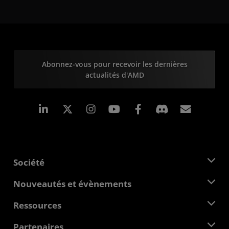
Abonnez-vous pour recevoir les dernières
actualités d'AMD
LinkedIn
Instagram
Facebook
Inscrip
Société
À propos d'AMD
Nouveautés et évènements
Équipe de direction
Salle de presse
Ressources
Responsabilité d'entreprise
Évènements
Carrières
Centre pour les développeurs
Partenaires