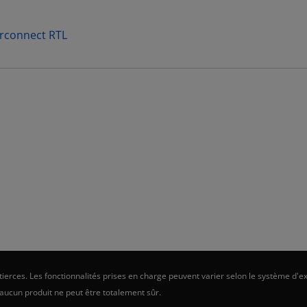
erconnect RTL
erces. Les fonctionnalités prises en charge peuvent varier selon le système d'ex
 aucun produit ne peut être totalement sûr.