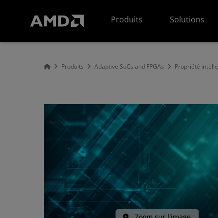
Déclaration d'accessibilité du site Web AMD
Produits
Solutions
Produits
Adaptive SoCs and FPGAs
Propriété intell
Zoom sur l'image