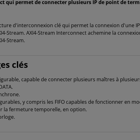
t qui permet de connecter plusieurs IP de point de ter
ucture d'interconnexion clé qui permet la connexion d'une 
4-Stream. AXI4-Stream Interconnect achemine la connexion
XI4-Stream.
es clés
rable, capable de connecter plusieurs maîtres à plusieurs 
TDATA.
nchrone.
rables, y compris les FIFO capables de fonctionner en mod
er la fermeture temporelle, en option.
orloge.