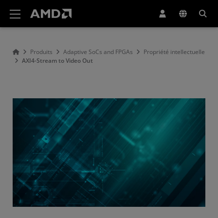
Déclaration d'accessibilité du site Web AMD
Produits
Adaptive SoCs and FPGAs
Propriété intellectuelle
AXI4-Stream to Video Out