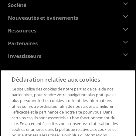
Société
À propos d'AMD
Nouveautés et évènements
Équipe de direction
Salle de presse
Ressources
Responsabilité d'entreprise
Évènements
Carrières
Centre pour les développeurs
Partenaires
Médiathèque
Nous contacter
Blogs
Hub partenaires AMD
Investisseurs
Études de cas
Distributeurs agréés
Webinaires
Relations avec les investisseurs
Programme universitaire AMD
Explorer les ressources
Informations financières
Déclaration relative aux cookies
Conseil d'administration
Feedback
Conditions générales
Ce site utilise des cookies de notre part et de celle de nos
Documents de gouvernance
Politique de confidentialité
partenaires, pour rendre votre navigation plus pratique et
Dépôts auprès de la SEC
Marques déposées
plus personnelle. Les cookies stockent des informations
utiles sur votre ordinateur afin de nous aider à améliorer
Transparence de la chaîne logistique
l'efficacité et la pertinence de notre site pour vous. Dans
Concurrence équitable et ouverte
certains cas, ils sont essentiels au bon fonctionnement du
Stratégie fiscale britannique
site. En accédant à ce site, vous consentez à l'utilisation des
Politique relative aux cookies
cookies énumérés dans la politique relative aux cookies et
nous autorisez à les utiliser. Pour plus d'informations,
Paramètres des cookies