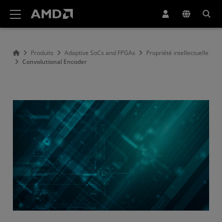
Déclaration d'accessibilité du site Web AMD
Produits
Adaptive SoCs and FPGAs
Propriété intellectuelle
Convolutional Encoder