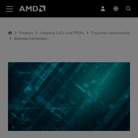
Déclaration d'accessibilité du site Web AMD
Produits
Adaptive SoCs and FPGAs
Propriété intellectuelle
Gamma Correction