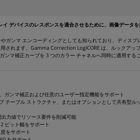
P は、ディスプレイ デバイスのレスポンスを適合させるために、画像
プレッションやガンマ エンコーディングとしても知られており、ディ
ます。Gamma Correction LogiCORE は、ルックア
のガンマ補正カーブを 3 つのカラー チャネルへ同時に適用する
て、ガンマ補正および任意のユーザー指定機能をサポート
ップ テーブル ストラクチャ、またはオプションとして共有型ル
補間出力値でリソース要件を削減可能
12 ビット幅をサポート
間解像度をサポート
60 をサポート