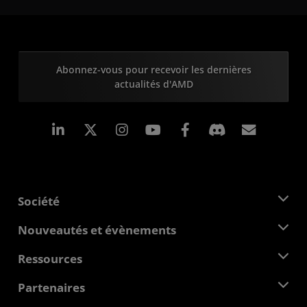
Abonnez-vous pour recevoir les dernières
actualités d'AMD
LinkedIn
Instagram
Facebook
Inscrip
Société
À propos d'AMD
Nouveautés et évènements
Équipe de direction
Salle de presse
Ressources
Responsabilité d'entreprise
Évènements
Carrières
Centre pour les développeurs
Partenaires
Médiathèque
Nous contacter
Blogs