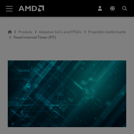
Déclaration d'accessibilité du site Web AMD
Produits
Adaptive SoCs and FPGAs
Propriété intellectuelle
Fixed Interval Timer (FIT)