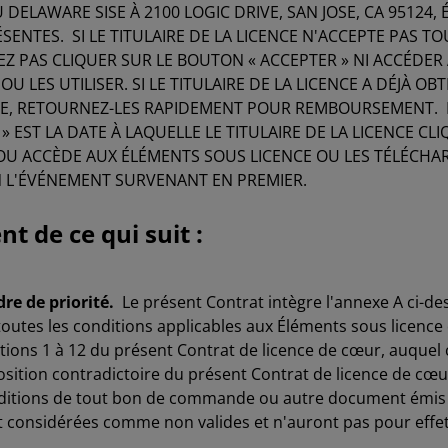
U DELAWARE SISE À 2100 LOGIC DRIVE, SAN JOSE, CA 95124, 
ÉSENTES. SI LE TITULAIRE DE LA LICENCE N'ACCEPTE PAS T
Z PAS CLIQUER SUR LE BOUTON « ACCEPTER » NI ACCÉDER
OU LES UTILISER. SI LE TITULAIRE DE LA LICENCE A DÉJÀ 
E, RETOURNEZ-LES RAPIDEMENT POUR REMBOURSEMENT. D
» EST LA DATE À LAQUELLE LE TITULAIRE DE LA LICENCE CL
) OU ACCÈDE AUX ÉLÉMENTS SOUS LICENCE OU LES TÉLÉCHARG
N L'ÉVÉNEMENT SURVENANT EN PREMIER.
t de ce qui suit :
re de priorité.
Le présent Contrat intègre l'annexe A ci-des
toutes les conditions applicables aux Éléments sous licence 
tions 1 à 12 du présent Contrat de licence de cœur, auquel 
sition contradictoire du présent Contrat de licence de cœ
ditions de tout bon de commande ou autre document émis par
nt considérées comme non valides et n'auront pas pour effe