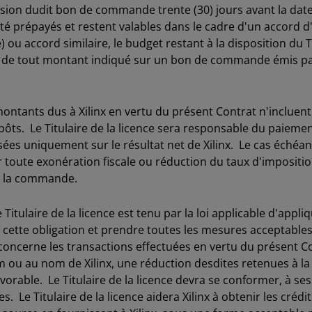
ission dudit bon de commande trente (30) jours avant la da
 été prépayés et restent valables dans le cadre d'un accord d
) ou accord similaire, le budget restant à la disposition du Ti
t de tout montant indiqué sur un bon de commande émis par l
ntants dus à Xilinx en vertu du présent Contrat n'incluent 
impôts. Le Titulaire de la licence sera responsable du paieme
ées uniquement sur le résultat net de Xilinx. Le cas échéant,
ur toute exonération fiscale ou réduction du taux d'impositi
e la commande.
ulaire de la licence est tenu par la loi applicable d'appliq
de cette obligation et prendre toutes les mesures acceptabl
 concerne les transactions effectuées en vertu du présent Con
u au nom de Xilinx, une réduction desdites retenues à la 
avorable. Le Titulaire de la licence devra se conformer, à ses 
s. Le Titulaire de la licence aidera Xilinx à obtenir les créd