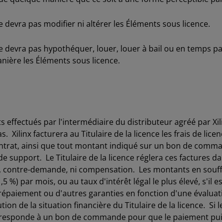
devra pas modifier ni altérer les Éléments sous licence.
 devra pas hypothéquer, louer, louer à bail ou en temps pa
anière les Éléments sous licence.
 effectués par l'intermédiaire du distributeur agréé par Xili
s. Xilinx facturera au Titulaire de la licence les frais de l
ontrat, ainsi que tout montant indiqué sur un bon de comman
 support. Le Titulaire de la licence réglera ces factures dan
on, contre-demande, ni compensation. Les montants en souf
,5 %) par mois, ou au taux d'intérêt légal le plus élevé, s'il 
répaiement ou d'autres garanties en fonction d'une évaluati
tion de la situation financière du Titulaire de la licence. Si 
rresponde à un bon de commande pour que le paiement puisse