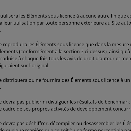
tilisera les Éléments sous licence à aucune autre fin que ce
sera leur utilisation par toute personne extérieure au Site a
.
 reproduira les Éléments sous licence que dans la mesure n
éléments (conformément à la section 3 ci-dessus), ainsi qu'à 
roduise à chaque fois tous les avis de droit d'auteur et me
guraient sur l'original.
 distribuera ou ne fournira des Éléments sous licence à un
.
devra pas publier ni divulguer les résultats de benchmark d
 le cadre de ses propres activités de développement concurr
 devra pas déchiffrer, décompiler ou désassembler les Élém
re de quelque manière que ce soit à une forme perceptible p