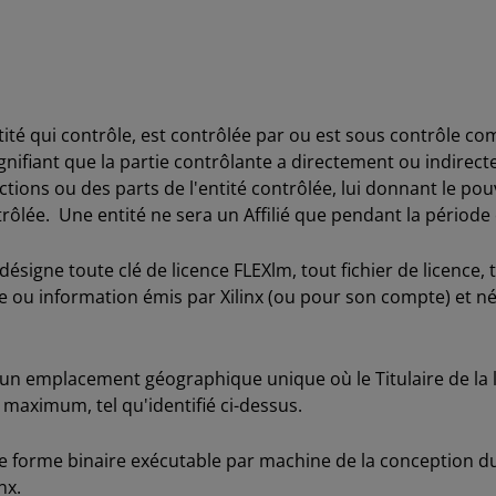
ité qui contrôle, est contrôlée par ou est sous contrôle c
ignifiant que la partie contrôlante a directement ou indirect
ions ou des parts de l'entité contrôlée, lui donnant le pouv
trôlée. Une entité ne sera un Affilié que pendant la période 
désigne toute clé de licence FLEXlm, tout fichier de licence, 
de ou information émis par Xilinx (ou pour son compte) et néc
un emplacement géographique unique où le Titulaire de la l
 maximum, tel qu'identifié ci-dessus.
 forme binaire exécutable par machine de la conception du Ti
nx.