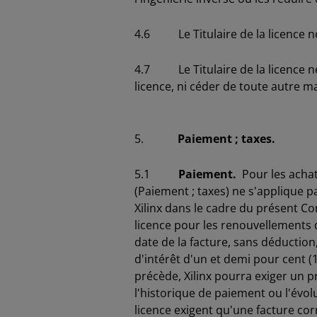
4.6 Le Titulaire de la licence ne 
4.7 Le Titulaire de la licence ne
licence, ni céder de toute autre m
5.
Paiement ; taxes.
5.1
Paiement.
Pour les achats
(Paiement ; taxes) ne s'applique pa
Xilinx dans le cadre du présent C
licence pour les renouvellements de
date de la facture, sans déducti
d'intérêt d'un et demi pour cent (1
précède, Xilinx pourra exiger un p
l'historique de paiement ou l'évolu
licence exigent qu'une facture co