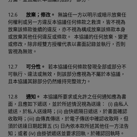
12.6
放棄；修改。
無論任一方以明示或暗示放棄任
何權利或另一方違反本協議任何條款之救濟，皆不視為
放棄該條款後續的違反，亦不視為構成放棄該條款本身
或放棄其他任何違反或條款。 本協議的任何放棄、變更
或修改，除非經雙方授權代表以書面記錄並執行，否則
皆視為無效。
12.7
可分性。
若本協議任何條款發現全部或部分不
可執行、違法或無效，則該部分應視為不屬於本協議，
且本協議其餘部分仍然維持完整效力。
12.8
通知。
本協議所要求或允許之任何通知應為書
面，且應如下遞送，並於所述情況視為送達： (i) 由私人
遞送，於私人送達時；(ii) 由快遞隔日遞送，於書面確認
收取時；(iii) 由傳真傳送，於電子傳送中確認收取時，但
須於送達日期起算五 (5) 日內依本款所述其他任一方法告
知；或者 (iv) 由掛號遞送並要求回執，於確認回執時。