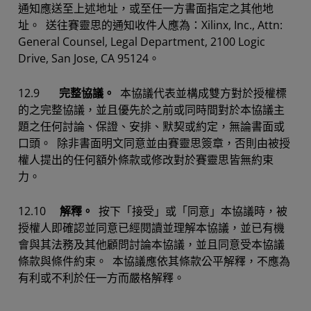
通知應送至上述地址，或至任一方書面指定之其他地
址。 送往賽靈思的通知收件人應為：Xilinx, Inc., Attn:
General Counsel, Legal Department, 2100 Logic
Drive, San Jose, CA 95124。
12.9
完整協議。
本協議代表並構成雙方對於授權標
的之完整協議，並且優先於之前或同時間對於本協議主
題之任何討論、保證、安排、默契或約定，無論書面或
口頭。 除非書面明文同意並由賽靈思簽章，否則由被授
權人提出的任何額外條款或修改對於賽靈思皆無約束
力。
12.10
解釋。
按下「接受」或「同意」本協議時，被
授權人即確認並同意已經閱讀並理解本協議，並已有機
會與其法務及其他顧問討論本協議，並且同意受本協議
條款與條件約束。 本協議應依其條款公平解釋，不應為
有利或不利於任一方而嚴格解釋。