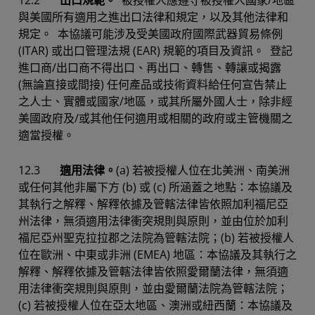
12.2
出口規範。
被授權人應遵守被授權人國家/地區
與美國所有適用之進出口法律和規定，以及其他法律和
規定。 本協議可能涉及受美國政府國際武器貿易條例
(ITAR) 或出口管理法規 (EAR) 規範的項目及資訊。 登記
進口商/出口商不得出口、再出口、轉售、轉讓或揭露
(無論直接或間接) 任何產品或技術資料給任何宣告禁止
之人士、實體或國家/地區，或其所屬外國人士，除非經
美國政府及/或其他任何適用或相關的政府或主管機關之
適當授權。
12.3
適用法律。
(a) 若被授權人位在北美洲、南美洲
或任何其他非屬下方 (b) 或 (c) 所涵蓋之地點：本協議及
其執行之解釋、解釋依據及管轄法律皆依照加利福尼亞
州法律，無須適用法律衝突規則與原則，並由位於加利
福尼亞州聖克拉拉郡之法院為管轄法院；(b) 若被授權人
位在歐洲、中東或非洲 (EMEA) 地區：本協議及其執行之
解釋、解釋依據及管轄法律皆依照愛爾蘭法律，無須適
用法律衝突規則與原則，並由愛爾蘭法院為管轄法院；
(c) 若被授權人位在亞太地區、澳洲或紐西蘭：本協議及