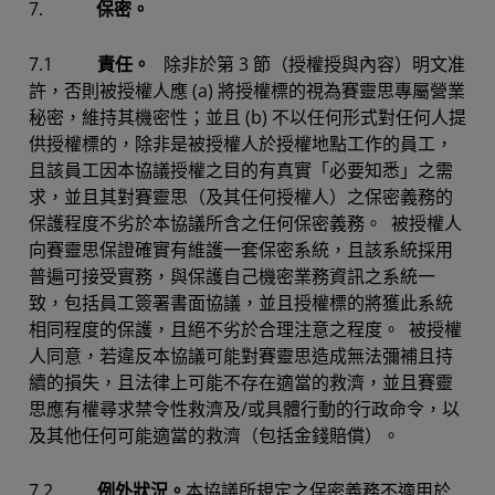
7.
保密。
7.1
責任。
除非於第 3 節（授權授與內容）明文准
許，否則被授權人應 (a) 將授權標的視為賽靈思專屬營業
秘密，維持其機密性；並且 (b) 不以任何形式對任何人提
供授權標的，除非是被授權人於授權地點工作的員工，
且該員工因本協議授權之目的有真實「必要知悉」之需
求，並且其對賽靈思（及其任何授權人）之保密義務的
保護程度不劣於本協議所含之任何保密義務。 被授權人
向賽靈思保證確實有維護一套保密系統，且該系統採用
普遍可接受實務，與保護自己機密業務資訊之系統一
致，包括員工簽署書面協議，並且授權標的將獲此系統
相同程度的保護，且絕不劣於合理注意之程度。 被授權
人同意，若違反本協議可能對賽靈思造成無法彌補且持
續的損失，且法律上可能不存在適當的救濟，並且賽靈
思應有權尋求禁令性救濟及/或具體行動的行政命令，以
及其他任何可能適當的救濟（包括金錢賠償）。
7.2
例外狀況。
本協議所規定之保密義務不適用於