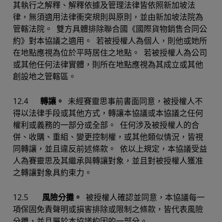
其執行之解釋、解釋依據及管理法律皆依照新加坡法
律，無須適用法律衝突規則與原則，並由新加坡法院為
管轄法院。 雙方具體排除聯合國《國際貨物銷售合同公
約》對本協議之適用。 若被授權人為個人，則他或她所
在地點應視為位於平時居住之地點。 若被授權人為公司
或其他任何法律實體，則所在地點應視為其成立或其他
創設地之管轄區。
12.4
轉讓。
未經賽靈思事前書面同意，被授權人不
得以法律手段或其他方式，轉讓本協議或本協議之任何
權利或義務的一部分或全部。 任何涉及被授權人的合
併、收購、重組、變更控制權，或其他類似情況，皆視
同轉讓，並且違反前述條款。 依以上規定，本協議受益
人為賽靈思及其繼承與轉讓對象，並且對被授權人獲准
之轉讓對象具約束力。
12.5
風險分攤。
被授權人確認並同意，本協議每一
項保固免責聲明或損害排除或限制之條款，皆代表風險
分攤，並且屬於本協議約因的一部分。