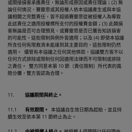
或間接損害承擔責任，無論形成原因或責任理論；(2) 無
論任何情況，賽靈思或其授權人依本協議產生或與本協
議相關之完整責任，皆不超過賽靈思從被授權人為導致
此述責任之適用授權標所支付的授權費金額；(3) 此類損
害無論是否可合理預見，或賽靈思是否已獲告知該損害
的可能性，這些限制與例外皆適用；以及 (4) 即使本協議
所含任何有限救濟未能達到其主要目的，這些限制仍然
適用。 儘管有本協議之任何其他條款，協議雙方皆不以
任何方式排除或限制任何因適用法律而不可限制或排除
之責任。 雙方同意本第 10 節（責任限制）所代表的風
險分攤，雙方皆認為合理。
11.
協議期間與終止。
11.1
有效期間。
本協議自生效日期為起始，並且持
續生效至依本第 11 節終止為止。
11.2
由被授權人終止。
被授權人得隨時以任何理由