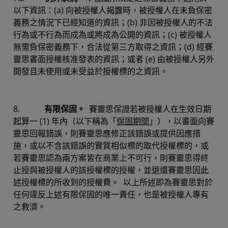
以下資訊：(a) 向被授權人揭露時，被授權人在未負保密
義務之情況下已經知道的資訊；(b) 非因被授權人的不法
行為或不行為而成為或將成為公開的資訊；(c) 被授權人
無需負保密義務下，合法從第三方取得之資訊；(d) 經賽
靈思書面授權核准發表的資訊；或者 (e) 由被授權人另外
開發且未使用或未受益於授權標的之資訊。
8.
有限保固。
賽靈思保證若被授權人在生效日期
起算一 (1) 年內（以下稱為「
保固期間
」），以書面向賽
靈思回報錯誤，則賽靈思應修正該錯誤或提供因應措
施，或以不含該錯誤的實質相似標的取代授權標的，或
若賽靈思認為兩方案皆在商業上不可行，則賽靈思得終
止授與被授權人的該授權標的授權，並退還賽靈思因此
述授權標的所收到的授權費。 以上所述即為賽靈思對於
任何違反上述有限保固的唯一責任，也是被授權人專有
之救濟。