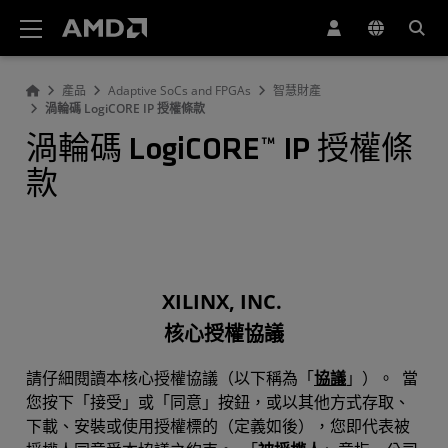
AMD 網站無障礙聲明
產品
Adaptive SoCs and FPGAs
智慧財產
渦輪碼 LogiCORE IP 授權條款
渦輪碼 LogiCORE™ IP 授權條
款
XILINX, INC.
核心授權協議
請仔細閱讀本核心授權協議（以下稱為「
協議
」）。 當
您按下「接受」或「同意」按鈕，或以其他方式存取、
下載、安裝或使用授權標的（定義如後），您即代表被