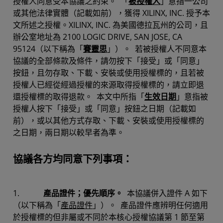
授權人同意受本協議之約束。 「
被授權人
」意指一公司
或其他法律實體（記載如前），獲得 XILINX, INC. 授予本
文所述之授權。XILINX, INC. 為美國德拉瓦州的公司，且
辦公室地址為 2100 LOGIC DRIVE, SAN JOSE, CA
95124（以下稱為「
賽靈思
」）。 若被授權人不同意本
協議的全部條款及條件，請勿按下「接受」或「同意」
按鈕，且勿存取、下載、安裝或使用授權標的，且若被
授權人已經從經過授權的來源取得授權標的，請立即退
還授權標的取得退款。 本文中所指「
生效日期
」意指被
授權人按下「接受」或「同意」按鈕之日期（記載如
前），或以其他方式存取、下載、安裝或使用授權標的
之日期，兩日期以較早者為準。
協議各方均同意下列事項：
1.
產品證件；優先順序。
本協議併入證件 A 如下
（以下稱為「
產品證件
」）。 產品證件應辨明任何適用
於授權標的但非屬或不同於本核心授權協議第 1 節至第