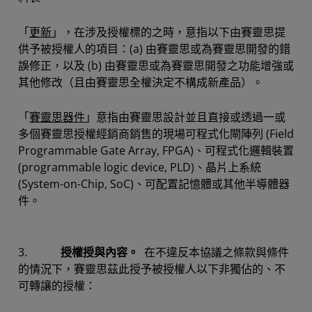
「
更新
」，在涉及授權標的之時，意指以下由賽靈思提
供予被授權人的項目：(a) 由賽靈思或為賽靈思開發的錯
誤修正，以及 (b) 由賽靈思或為賽靈思開發之功能增強或
其他修改（且由賽靈思全權決定不構成新產品）。
「
賽靈思器件
」意指由賽靈思設計並且直接或透過一或
多個賽靈思授權經銷商銷售的現場可程式化閘陣列 (Field
Programmable Gate Array, FPGA)、可程式化邏輯裝置
(programmable logic device, PLD)、晶片上系統
(System-on-Chip, SoC)、可配置記憶體或其他半導體器
件。
3.
授權授與內容。
在不違反本協議之條款與條件
的情況下，賽靈思茲此授予被授權人以下非獨佔的、不
可轉讓的授權：