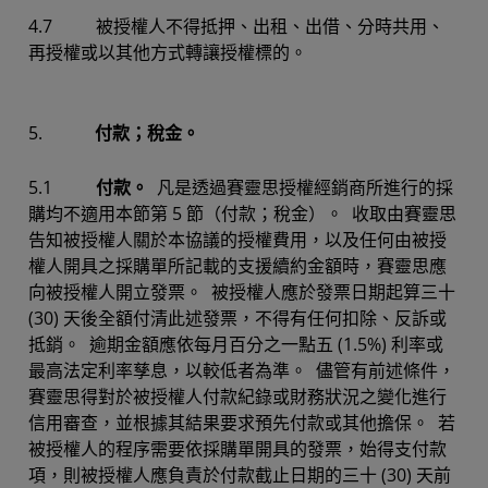
4.7 被授權人不得抵押、出租、出借、分時共用、
再授權或以其他方式轉讓授權標的。
5.
付款；稅金。
5.1
付款。
凡是透過賽靈思授權經銷商所進行的採
購均不適用本節第 5 節（付款；稅金）。 收取由賽靈思
告知被授權人關於本協議的授權費用，以及任何由被授
權人開具之採購單所記載的支援續約金額時，賽靈思應
向被授權人開立發票。 被授權人應於發票日期起算三十
(30) 天後全額付清此述發票，不得有任何扣除、反訴或
抵銷。 逾期金額應依每月百分之一點五 (1.5%) 利率或
最高法定利率孳息，以較低者為準。 儘管有前述條件，
賽靈思得對於被授權人付款紀錄或財務狀況之變化進行
信用審查，並根據其結果要求預先付款或其他擔保。 若
被授權人的程序需要依採購單開具的發票，始得支付款
項，則被授權人應負責於付款截止日期的三十 (30) 天前