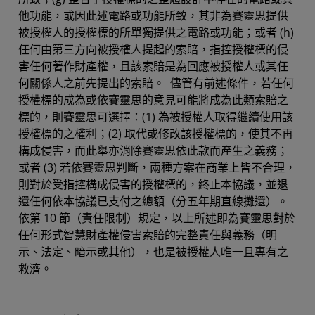
他功能，或因此述電路或功能所致，其非為賽靈思提供
被授權人的授權標的所單獨提供之電路或功能；或者 (h)
任何由第三方向被授權人提起的索賠，指控授權標的侵
害任何著作財產權，且該索賠是為回應被授權人或其任
何關係人之前先提出的索賠。 儘管有前述條件，若任何
授權標的成為或依賽靈思的意見可能將成為此類索賠之
標的，則賽靈思可選擇：(1) 為被授權人取得繼續使用該
授權標的之權利；(2) 取代或修改該授權標的，使其不再
構成侵害，而此舉亦消除賽靈思依此款而產生之義務；
或者 (3) 若依賽靈思判斷，兩種方案在商業上皆不合理，
則對於受指控構成侵害的授權標的，終止本協議，並退
還任何依本協議已支付之總額（分五年期直線攤還）。
依第 10 節（責任限制）規定，以上所述即為賽靈思對於
任何形式智慧財產權侵害索賠的完整責任與義務（明
示、法定、暗示或其他），也是被授權人唯一且專有之
救濟。