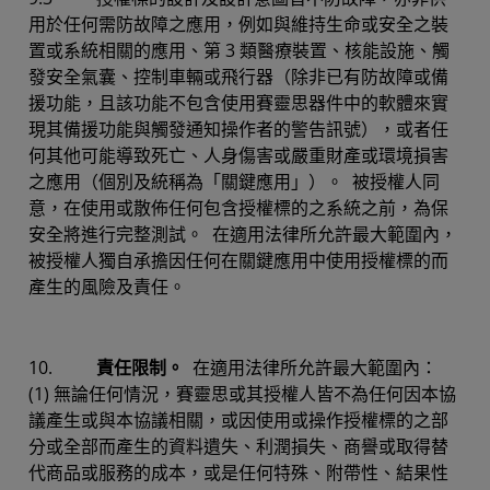
用於任何需防故障之應用，例如與維持生命或安全之裝
置或系統相關的應用、第 3 類醫療裝置、核能設施、觸
發安全氣囊、控制車輛或飛行器（除非已有防故障或備
援功能，且該功能不包含使用賽靈思器件中的軟體來實
現其備援功能與觸發通知操作者的警告訊號），或者任
何其他可能導致死亡、人身傷害或嚴重財產或環境損害
之應用（個別及統稱為「關鍵應用」）。 被授權人同
意，在使用或散佈任何包含授權標的之系統之前，為保
安全將進行完整測試。 在適用法律所允許最大範圍內，
被授權人獨自承擔因任何在關鍵應用中使用授權標的而
產生的風險及責任。
10.
責任限制。
在適用法律所允許最大範圍內：
(1) 無論任何情況，賽靈思或其授權人皆不為任何因本協
議產生或與本協議相關，或因使用或操作授權標的之部
分或全部而產生的資料遺失、利潤損失、商譽或取得替
代商品或服務的成本，或是任何特殊、附帶性、結果性