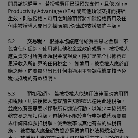
開具該採購單。 若授權費用已經預先支付，且依 Xilinx
Productivity Advantage (XPA) 或其他類似安排而持續
生效，則被授權人可用之剩餘預算將扣除授權費用及任
何由被授權人開具之採購單所記載的支援續約金額。
5.2
交易稅。
根據本協議應付給賽靈思之金額，不
包含任何促銷、使用或其他稅金或政府規費。 被授權人
應負責支付所有此類稅金或規費，除非是完全根據賽靈
思淨收入所計算的任何稅金。 如適用，被授權人應於訂
購之時，向賽靈思出具任何由適用主管課稅機關核予免
稅或抵稅的有效證明。
5.3 預扣稅額。 若被授權人依適用法律而應適用預
扣稅額，則被授權人應提前告知賽靈思適用此述稅額，
並應依賽靈思要求採取所有適法行動，以減少本協議所
轄交易之預扣稅額，包括但不限於自行申請或代表賽靈
思申請降低預扣稅額、減免稅率或其他有益的課稅措
施。 被授權人應全額負擔為遵循適用稅法與規定的支