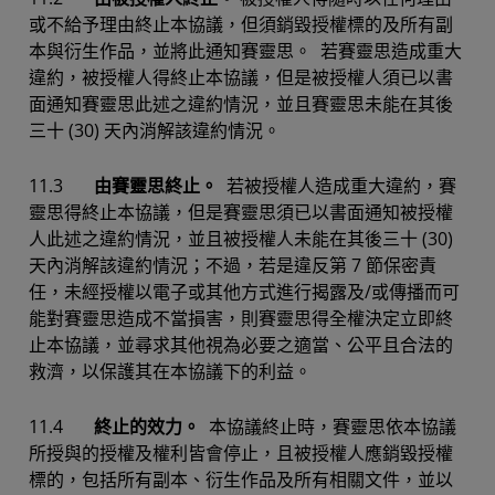
或不給予理由終止本協議，但須銷毀授權標的及所有副
本與衍生作品，並將此通知賽靈思。 若賽靈思造成重大
違約，被授權人得終止本協議，但是被授權人須已以書
面通知賽靈思此述之違約情況，並且賽靈思未能在其後
三十 (30) 天內消解該違約情況。
11.3
由賽靈思終止。
若被授權人造成重大違約，賽
靈思得終止本協議，但是賽靈思須已以書面通知被授權
人此述之違約情況，並且被授權人未能在其後三十 (30)
天內消解該違約情況；不過，若是違反第 7 節保密責
任，未經授權以電子或其他方式進行揭露及/或傳播而可
能對賽靈思造成不當損害，則賽靈思得全權決定立即終
止本協議，並尋求其他視為必要之適當、公平且合法的
救濟，以保護其在本協議下的利益。
11.4
終止的效力。
本協議終止時，賽靈思依本協議
所授與的授權及權利皆會停止，且被授權人應銷毀授權
標的，包括所有副本、衍生作品及所有相關文件，並以