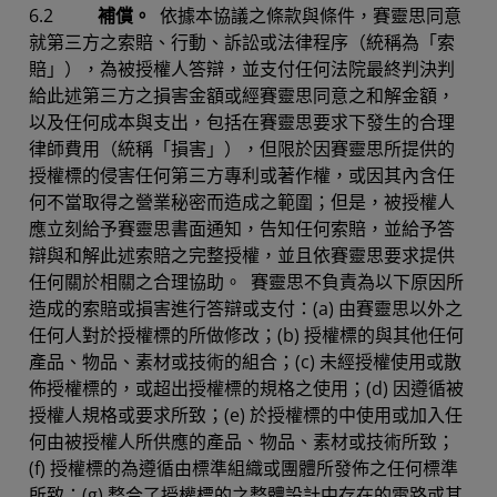
6.2
補償。
依據本協議之條款與條件，賽靈思同意
就第三方之索賠、行動、訴訟或法律程序（統稱為「索
賠」），為被授權人答辯，並支付任何法院最終判決判
給此述第三方之損害金額或經賽靈思同意之和解金額，
以及任何成本與支出，包括在賽靈思要求下發生的合理
律師費用（統稱「損害」），但限於因賽靈思所提供的
授權標的侵害任何第三方專利或著作權，或因其內含任
何不當取得之營業秘密而造成之範圍；但是，被授權人
應立刻給予賽靈思書面通知，告知任何索賠，並給予答
辯與和解此述索賠之完整授權，並且依賽靈思要求提供
任何關於相關之合理協助。 賽靈思不負責為以下原因所
造成的索賠或損害進行答辯或支付：(a) 由賽靈思以外之
任何人對於授權標的所做修改；(b) 授權標的與其他任何
產品、物品、素材或技術的組合；(c) 未經授權使用或散
佈授權標的，或超出授權標的規格之使用；(d) 因遵循被
授權人規格或要求所致；(e) 於授權標的中使用或加入任
何由被授權人所供應的產品、物品、素材或技術所致；
(f) 授權標的為遵循由標準組織或團體所發佈之任何標準
所致；(g) 整合了授權標的之整體設計中存在的電路或其