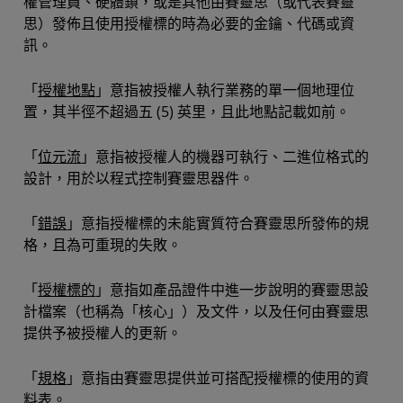
權管理員、硬體鎖，或是其他由賽靈思（或代表賽靈
思）發佈且使用授權標的時為必要的金鑰、代碼或資
訊。
「
授權地點
」意指被授權人執行業務的單一個地理位
置，其半徑不超過五 (5) 英里，且此地點記載如前。
「
位元流
」意指被授權人的機器可執行、二進位格式的
設計，用於以程式控制賽靈思器件。
「
錯誤
」意指授權標的未能實質符合賽靈思所發佈的規
格，且為可重現的失敗。
「
授權標的
」意指如產品證件中進一步說明的賽靈思設
計檔案（也稱為「核心」）及文件，以及任何由賽靈思
提供予被授權人的更新。
「
規格
」意指由賽靈思提供並可搭配授權標的使用的資
料表。