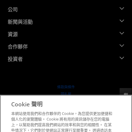
公司
關於 AMD
新聞與活動
管理團隊
新聞室
資源
企業責任
活動
招聘
開發者中心
合作夥伴
媒體庫
聯絡我們
部落格
AMD 合作夥伴中心
投資者
案例研究
授權經銷商
網路研討會
投資者關係
AMD 大學計畫
探索資源
財務資訊
董事會
條款與條件
治理文件
隱私權
反馈
行情走勢
商標
Cookie 聲明
供应链透明度
本網站使用我們和合作夥伴的 Cookie，為您提供更加便捷和
公平公開競爭
個人化的瀏覽體驗。 Cookie 將有用的資訊儲存在您的電腦
英國稅務策略
上，以幫助我們提高我們網站的效率和與您的相關性。 在某
Cookie 政策
些情況下，它們對於使網站正常運行至關重要。 透過造訪本