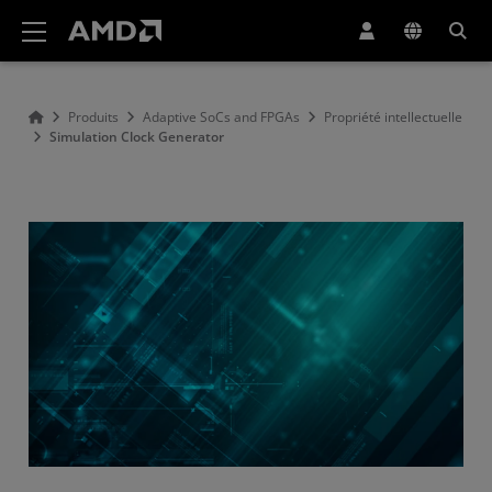
Déclaration d'accessibilité du site Web AMD
Produits
Adaptive SoCs and FPGAs
Propriété intellectuelle
Simulation Clock Generator