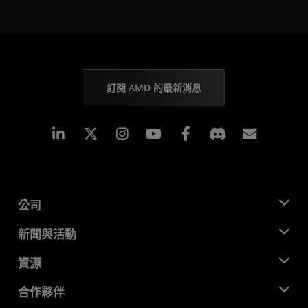
訂閱 AMD 的最新消息
Linkedin
Instagram
Facebook
訂閱
公司
關於 AMD
新聞與活動
管理團隊
新聞室
資源
企業責任
活動
招聘
開發者中心
合作夥伴
媒體庫
聯絡我們
部落格