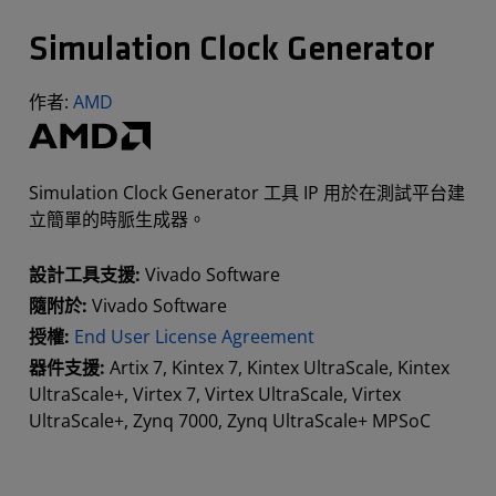
Simulation Clock Generator
作者:
AMD
Simulation Clock Generator 工具 IP 用於在測試平台建
立簡單的時脈生成器。
設計工具支援:
Vivado Software
隨附於:
Vivado Software
授權:
End User License Agreement
器件支援:
Artix 7, Kintex 7, Kintex UltraScale, Kintex
UltraScale+, Virtex 7, Virtex UltraScale, Virtex
UltraScale+, Zynq 7000, Zynq UltraScale+ MPSoC