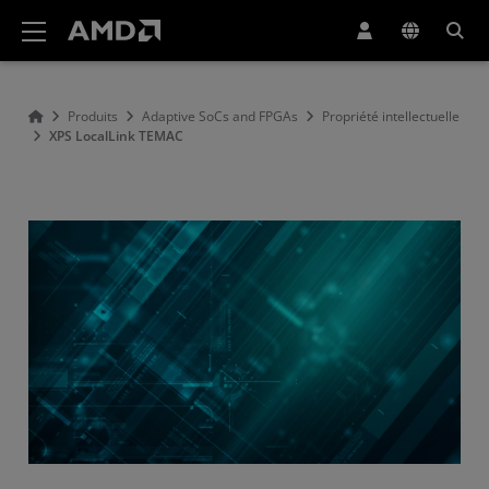
Déclaration d'accessibilité du site Web AMD
Produits
Adaptive SoCs and FPGAs
Propriété intellectuelle
XPS LocalLink TEMAC