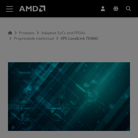
Declaração de acessibilidade do site da AMD
Produtos
Adaptive SoCs and FPGAs
Propriedade intelectual
XPS LocalLink TEMAC