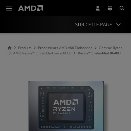
Déclaration d'accessibilité du site Web AMD
SUR CETTE PAGE
Présentation
Produits
Processeurs AMD x86 Embedded
Gamme Ryzen
AMD Ryzen™ Embedded Série 8000
Ryzen™ Embedded 8640U
Spécifications
Ressources et assistance