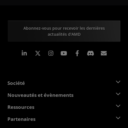
Abonnez-vous pour recevoir les dernières
actualités d'AMD
LinkedIn
Instagram
Facebook
Inscrip
Société
À propos d'AMD
Nouveautés et évènements
Équipe de direction
Salle de presse
Ressources
Responsabilité d'entreprise
Évènements
Carrières
Centre pour les développeurs
Partenaires
Médiathèque
Nous contacter
Blogs