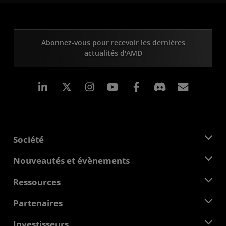
Abonnez-vous pour recevoir les dernières
actualités d'AMD
LinkedIn
Instagram
Facebook
Inscrip
Société
À propos d'AMD
Nouveautés et évènements
Équipe de direction
Salle de presse
Ressources
Responsabilité d'entreprise
Évènements
Carrières
Centre pour les développeurs
Partenaires
Médiathèque
Nous contacter
Blogs
Hub partenaires AMD
Investisseurs