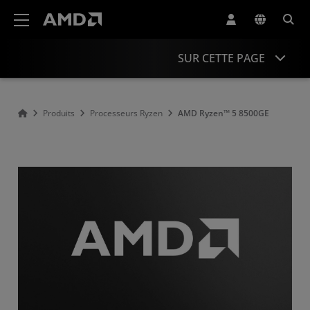
Déclaration d'accessibilité du site Web AMD
SUR CETTE PAGE
Présentation
Produits
Processeurs Ryzen
AMD Ryzen™ 5 8500GE
Caractéristiques
Pilotes et ressources