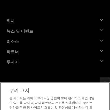
회사
AMD 소개
뉴스 및 이벤트
관리팀
뉴스룸
리소스
기업의 사회적 책임
이벤트
채용
개발자 센트럴
파트너
미디어 라이브러리
문의하기
블로그
AMD 파트너 허브
투자자
사례 연구
공식 유통업체
웨비나
투자자 관계
AMD 대학 프로그램
리소스 살펴보기
재무 정보
이사위원회
Feedback
이용약관
쿠키 고지
거버넌스 문서
프라이버시
SEC 신고서
상표
본 사이트는 귀하의 브라우징 경험이 보다 편리하고 개인적일
수 있도록 당사 및 당사 파트너의 쿠키를 사용합니다. 쿠키는
공급망 투명성
귀하를 위한 당 사이트의 효율성 및 관련성을 개선하는 데 도
공정 및 공개 경쟁