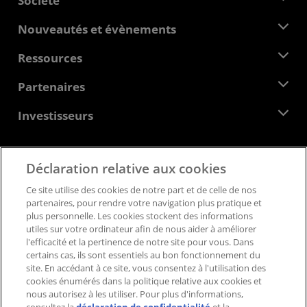
Société
À propos d'AMD
Nouveautés et évènements
Équipe de direction
Salle de presse
Ressources
Responsabilité d'entreprise
Évènements
Carrières
Centre pour les développeurs
Partenaires
Médiathèque
Nous contacter
Blogs
Hub partenaires AMD
Investisseurs
Études de cas
Distributeurs agréés
Webinaires
Relations avec les investisseurs
Programme universitaire AMD
Explorer les ressources
Informations financières
Déclaration relative aux cookies
Conseil d'administration
Feedback
Conditions générales
Ce site utilise des cookies de notre part et de celle de nos
Documents de gouvernance
Politique de confidentialité
partenaires, pour rendre votre navigation plus pratique et
Dépôts auprès de la SEC
Marques déposées
plus personnelle. Les cookies stockent des informations
utiles sur votre ordinateur afin de nous aider à améliorer
Transparence de la chaîne logistique
l'efficacité et la pertinence de notre site pour vous. Dans
Concurrence équitable et ouverte
certains cas, ils sont essentiels au bon fonctionnement du
Stratégie fiscale britannique
site. En accédant à ce site, vous consentez à l'utilisation des
Politique relative aux cookies
cookies énumérés dans la politique relative aux cookies et
nous autorisez à les utiliser. Pour plus d'informations,
Paramètres des cookies