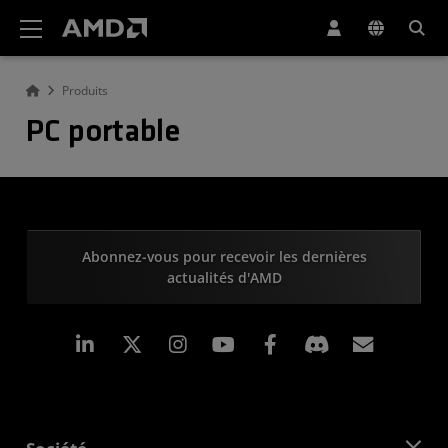
Déclaration d'accessibilité du site Web AMD
Produits
PC portable
Abonnez-vous pour recevoir les dernières
actualités d'AMD
LinkedIn
Instagram
Facebook
Inscrip