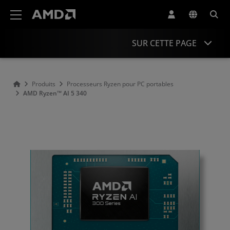
Déclaration d'accessibilité du site Web AMD
SUR CETTE PAGE
Présentation
Produits
Processeurs Ryzen pour PC portables
AMD Ryzen™ AI 5 340
associées
Pilotes et ressources