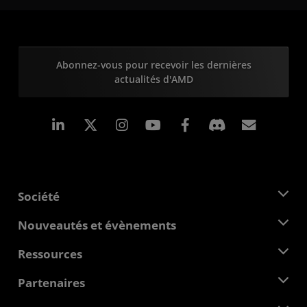
Abonnez-vous pour recevoir les dernières
actualités d'AMD
LinkedIn
Instagram
Facebook
Inscrip
Société
À propos d'AMD
Nouveautés et évènements
Équipe de direction
Salle de presse
Ressources
Responsabilité d'entreprise
Évènements
Carrières
Centre pour les développeurs
Partenaires
Médiathèque
Nous contacter
Blogs