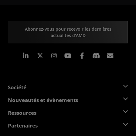
Abonnez-vous pour recevoir les dernières
actualités d'AMD
LinkedIn
Instagram
Facebook
Inscrip
Société
À propos d'AMD
Nouveautés et évènements
Équipe de direction
Salle de presse
Ressources
Responsabilité d'entreprise
Évènements
Carrières
Centre pour les développeurs
Partenaires
Médiathèque
Nous contacter
Blogs