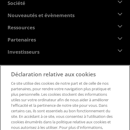
Société
À propos d'AMD
Nouveautés et évènements
Équipe de direction
Salle de presse
Ressources
Responsabilité d'entreprise
Évènements
Carrières
Centre pour les développeurs
Partenaires
Médiathèque
Nous contacter
Blogs
Hub partenaires AMD
Investisseurs
Études de cas
Distributeurs agréés
Webinaires
Relations avec les investisseurs
Programme universitaire AMD
Explorer les ressources
Informations financières
Déclaration relative aux cookies
Conseil d'administration
Feedback
Conditions générales
Ce site utilise des cookies de notre part et de celle de nos
Documents de gouvernance
Politique de confidentialité
partenaires, pour rendre votre navigation plus pratique et
Dépôts auprès de la SEC
Marques déposées
plus personnelle. Les cookies stockent des informations
utiles sur votre ordinateur afin de nous aider à améliorer
Transparence de la chaîne logistique
l'efficacité et la pertinence de notre site pour vous. Dans
Concurrence équitable et ouverte
certains cas, ils sont essentiels au bon fonctionnement du
Stratégie fiscale britannique
site. En accédant à ce site, vous consentez à l'utilisation des
Politique relative aux cookies
cookies énumérés dans la politique relative aux cookies et
nous autorisez à les utiliser. Pour plus d'informations,
Paramètres des cookies