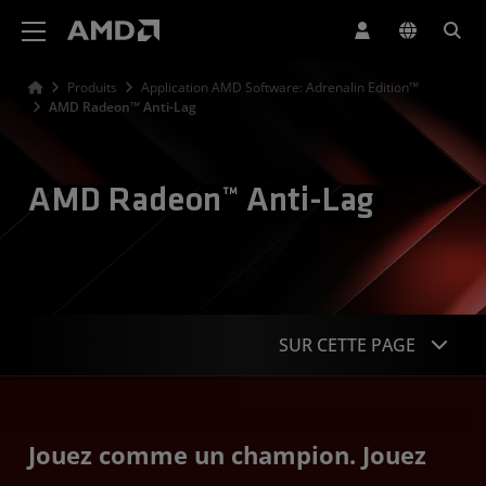
Déclaration d'accessibilité du site Web AMD
Produits
Application AMD Software: Adrenalin Edition™
AMD Radeon™ Anti-Lag
AMD Radeon™ Anti-Lag
SUR CETTE PAGE
Présentation
Jouez comme un champion. Jouez
Performances