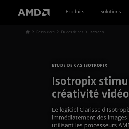
Déclaration d'accessibilité du site Web AMD
Produits
Solutions
Ressources
Études de cas
Isotropix
ÉTUDE DE CAS ISOTROPIX
Isotropix stimu
créativité vid
Le logiciel Clarisse d'Isotro
immédiatement des images q
utilisant les processeurs A