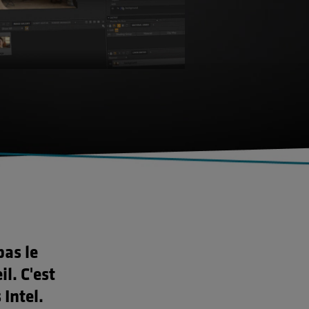
pas le
il. C'est
Intel.