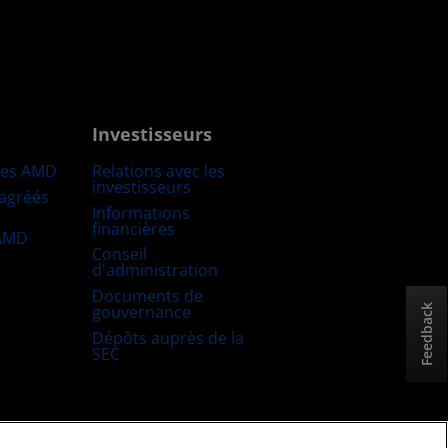
Investisseurs
res AMD
Relations avec les
investisseurs
 agréés
Informations
financières
 AMD
Conseil
d'administration
Documents de
gouvernance
Feedback
Dépôts auprès de la
SEC