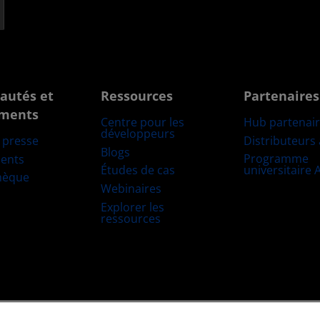
autés et
Ressources
Partenaires
ments
Centre pour les
Hub partenai
développeurs
Distributeurs
e presse
Blogs
Programme
ents
Études de cas
universitaire
hèque
Webinaires
Explorer les
ressources