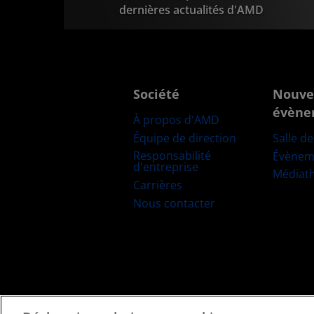
dernières actualités d'AMD
Société
Nouve
évène
À propos d'AMD
Équipe de direction
Salle d
Responsabilité
Évènem
d'entreprise
Médiat
Carrières
Nous contacter