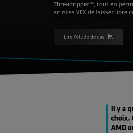
Threadripper™, tout en perm
artistes VFX de laisser libre c
Lire l'étude de cas
Il y a 
choix. 
AMD ou