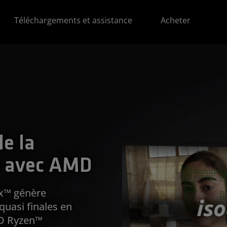
Téléchargements et assistance
Acheter
le la
éo avec AMD
pix™ génère
uasi finales en
MD Ryzen™