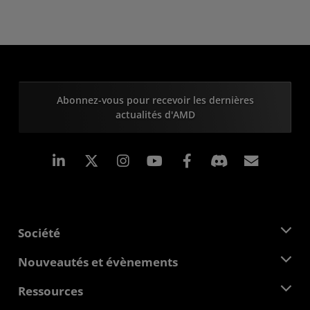
Abonnez-vous pour recevoir les dernières
actualités d'AMD
LinkedIn
Instagram
Facebook
Inscrip
Société
À propos d'AMD
Nouveautés et évènements
Équipe de direction
Salle de presse
Ressources
Responsabilité d'entreprise
Évènements