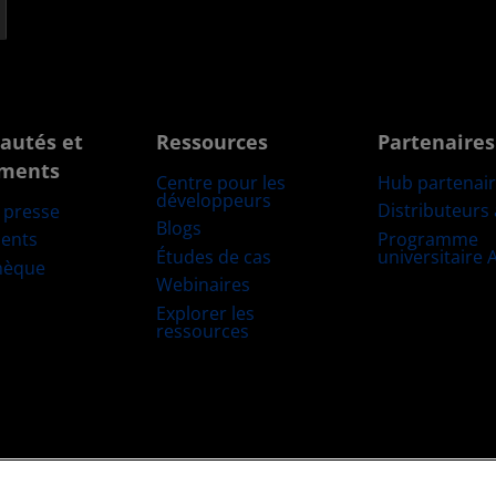
autés et
Ressources
Partenaires
ments
Centre pour les
Hub partenai
développeurs
Distributeurs
e presse
Blogs
Programme
ents
Études de cas
universitaire
hèque
Webinaires
Explorer les
ressources