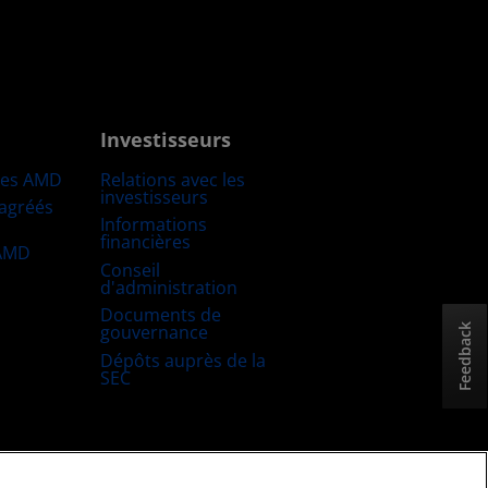
Investisseurs
res AMD
Relations avec les
investisseurs
 agréés
Informations
financières
 AMD
Conseil
d'administration
Documents de
gouvernance
Feedback
Dépôts auprès de la
SEC