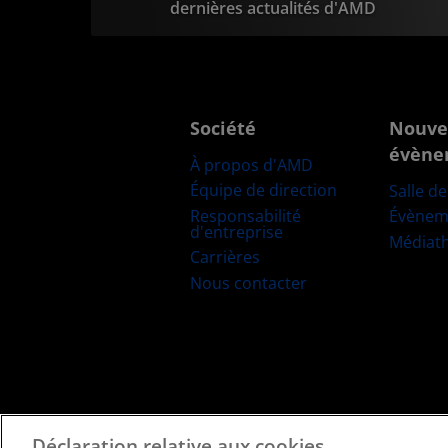
dernières actualités d'AMD
Société
Nouve
évène
À propos d'AMD
Équipe de direction
Salle d
Responsabilité
Évènem
d'entreprise
Médiat
Carrières
Nous contacter
Déclaration relative aux cookies