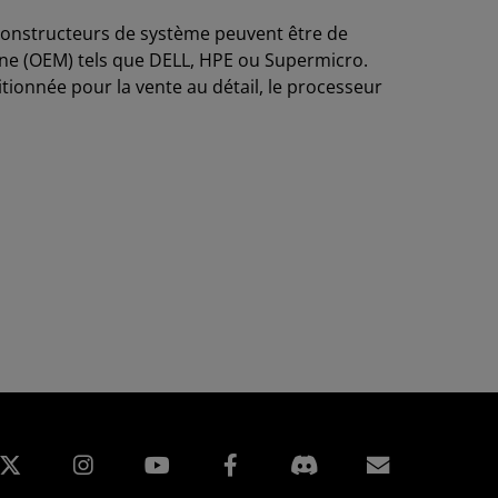
s constructeurs de système peuvent être de
gine (OEM) tels que DELL, HPE ou Supermicro.
tionnée pour la vente au détail, le processeur
edIn
Instagram
Facebook
Inscripti