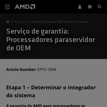
Declaração de acessibilidade do site da AMD
Recursos
Warranty Service: OEM Server Processors
Serviço de garantia:
Processadores paraservidor
de OEM
Article Number:
EPYC-OEM
Etapa 1 – Determinar o integrador
do sistema
A garantia da AMD para processadores se