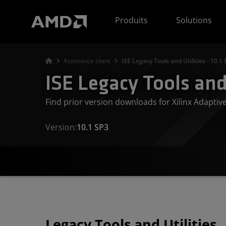
Déclaration d'accessibilité du site Web AMD
Produits
Solutions
Assistance client
ISE Legacy Tools and Utilities - 10.1
ISE Legacy Tools and 
Find prior version downloads for Xilinx Adapti
Version:
10.1 SP3
Legacy Tools and Utilities