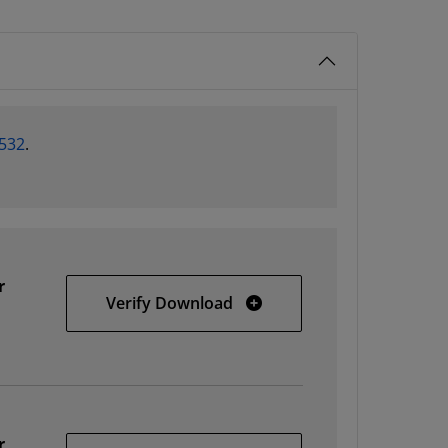
532
.
r
32-bit Windows
Verify Download
r