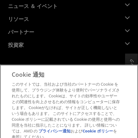
AMD について
ニュース ＆ イベント
役員
ニュースルーム
リソース
企業責任
イベント
キャリア
デベロッパー セントラル
パートナー
メディア ライブラリ
お問い合わせ
ブログ
AMD パートナー ハブ
投資家
ケース スタディ
正規販売代理店
ウェビナー
投資家向け情報
AMD ユニバーシティ プログラム
フィードバック
リソースを探す
財務情報
取締役会
Cookie 通知
利用規約
ガバナンス報告書
プライバシー
このサイトでは、当社および当社のパートナーの Cookie を
SEC 提出書類
商標
使用して、ブラウジング体験をより便利でパーソナライズさ
れたものにします。 Cookieは、サイトの効率性やユーザー
サプライ チェーンの透明性
との関連性を向上させるための情報をコンピューターに保存
公正でオープンな競争
します。 Cookieがなければ、サイトが正しく機能しないと
英国税務戦略
いう場合もあります。 このサイトにアクセスすることで、
Cookie ポリシー
Cookie ポリシーに記載されている Cookie の使用と使用への
同意を当社に指示したことになります。 詳しい情報につい
Cookie の設定
ては、AMD の
プライバシー通知
および
Cookie ポリシー
を
参照してください。