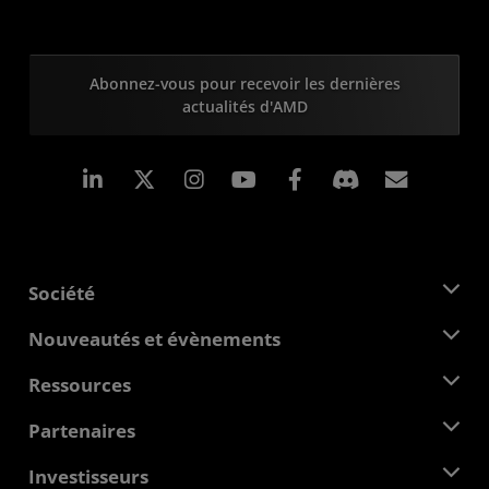
Abonnez-vous pour recevoir les dernières
actualités d'AMD
LinkedIn
Instagram
Facebook
Inscrip
Société
À propos d'AMD
Nouveautés et évènements
Équipe de direction
Salle de presse
Ressources
Responsabilité d'entreprise
Évènements
Carrières
Centre pour les développeurs
Partenaires
Médiathèque
Nous contacter
Blogs
Hub partenaires AMD
Investisseurs
Études de cas