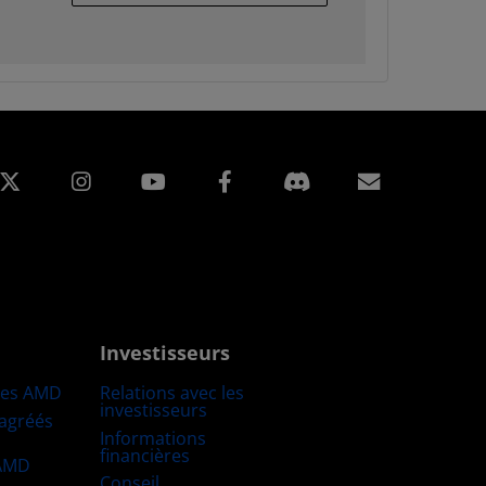
edIn
Instagram
Facebook
Inscripti
Investisseurs
res AMD
Relations avec les
investisseurs
 agréés
Informations
financières
 AMD
Conseil