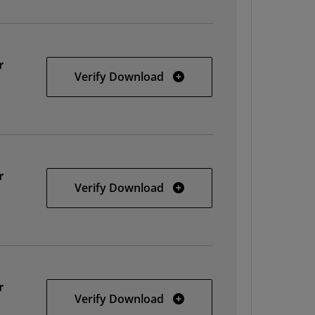
r
32-bit Linux
Verify Download
r
64-bit Linux
Verify Download
r
Solaris
Verify Download