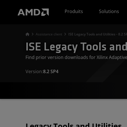
Déclaration d'accessibilité du site Web AMD
Produits
Solutions
Assistance client
ISE Legacy Tools and Utilities - 8.2 S
ISE Legacy Tools and 
Find prior version downloads for Xilinx Adapti
Version:
8.2 SP4
Legacy Tools and Utilities