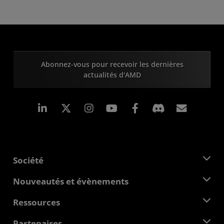
Abonnez-vous pour recevoir les dernières
actualités d'AMD
LinkedIn
Instagram
Facebook
Inscrip
Société
À propos d'AMD
Nouveautés et évènements
Équipe de direction
Salle de presse
Ressources
Responsabilité d'entreprise
Évènements
Carrières
Centre pour les développeurs
Partenaires