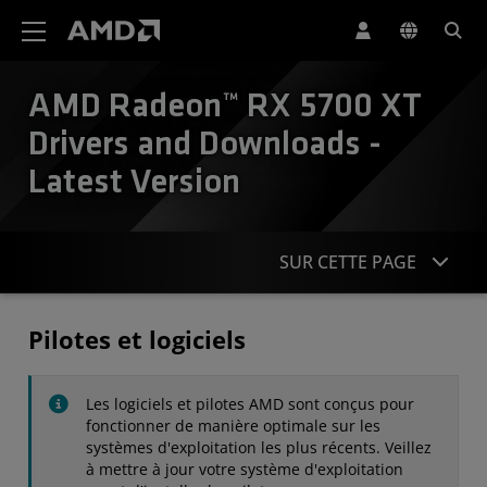
Déclaration d'accessibilité du site Web AMD
AMD Radeon™ RX 5700 XT
Drivers and Downloads -
Latest Version
SUR CETTE PAGE
Pilotes
Pilotes et logiciels
Caractéristiques
Les logiciels et pilotes AMD sont conçus pour
Contact
fonctionner de manière optimale sur les
systèmes d'exploitation les plus récents. Veillez
à mettre à jour votre système d'exploitation