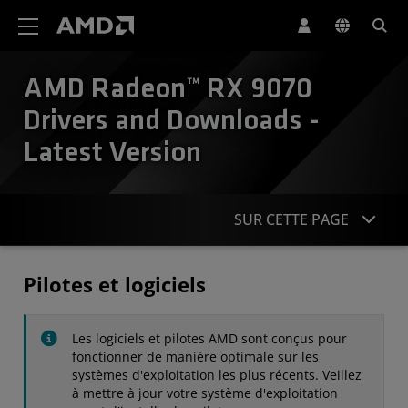
Déclaration d'accessibilité du site Web AMD
AMD Radeon™ RX 9070
Drivers and Downloads -
Latest Version
SUR CETTE PAGE
Pilotes
Pilotes et logiciels
Caractéristiques
Les logiciels et pilotes AMD sont conçus pour
Contact
fonctionner de manière optimale sur les
systèmes d'exploitation les plus récents. Veillez
à mettre à jour votre système d'exploitation