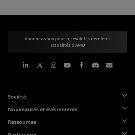
Abonnez-vous pour recevoir les dernières
actualités d'AMD
LinkedIn
Instagram
Facebook
Inscrip
Société
À propos d'AMD
Nouveautés et évènements
Équipe de direction
Salle de presse
Ressources
Responsabilité d'entreprise
Évènements
Carrières
Centre pour les développeurs
Partenaires