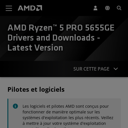
Déclaration d'accessibilité du site Web AMD
AMD Ryzen™ 5 PRO 5655GE
Drivers and Downloads -
Latest Version
SUR CETTE PAGE
Pilotes
Pilotes et logiciels
Caractéristiques
Les logiciels et pilotes AMD sont conçus pour
Contact
fonctionner de manière optimale sur les
systèmes d'exploitation les plus récents. Veillez
à mettre à jour votre système d'exploitation