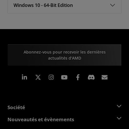
Windows 10 - 64-Bit Edition
Abonnez-vous pour recevoir les dernières
actualités d'AMD
LinkedIn
Instagram
Facebook
Inscrip
Société
À propos d'AMD
Nouveautés et évènements
Équipe de direction