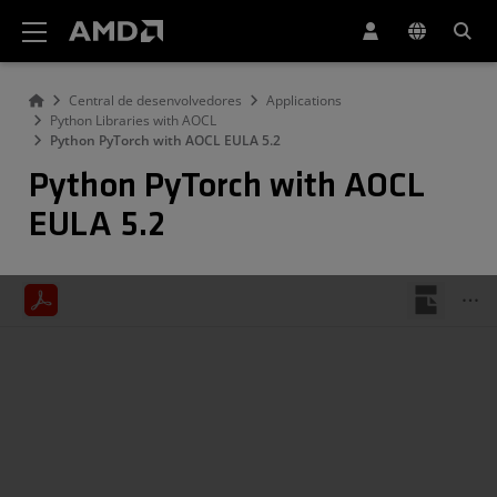
Declaração de acessibilidade do site da AMD
Central de desenvolvedores
Applications
Python Libraries with AOCL
Python PyTorch with AOCL EULA 5.2
Python PyTorch with AOCL
EULA 5.2