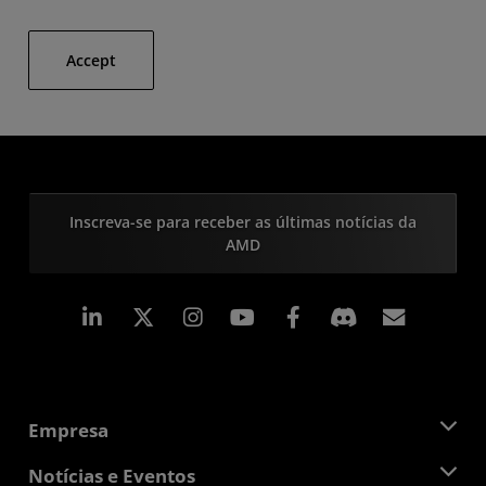
Accept
Inscreva-se para receber as últimas notícias da
AMD
Linkedin
Instagram
Facebook
Assina
Empresa
Sobre a AMD
Notícias e Eventos