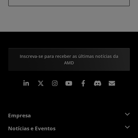
Inscreva-se para receber as últimas notícias da
AMD
Linkedin
Instagram
Facebook
Assina
Empresa
Sobre a AMD
Notícias e Eventos
Equipe de Gerenciamento