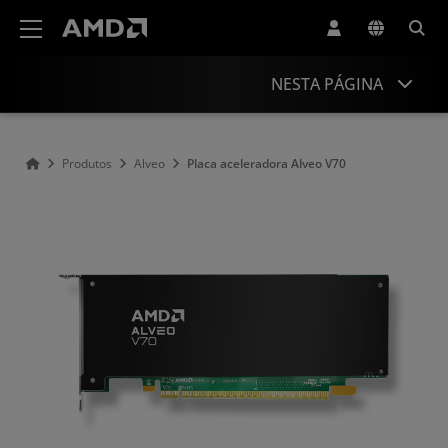
Declaração de acessibilidade do site da AMD
NESTA PÁGINA
Visão geral
Produtos
Alveo
Placa aceleradora Alveo V70
Especificações
Suporte e recursos