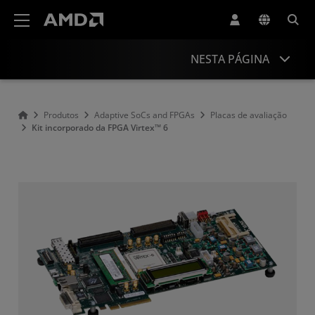
Declaração de acessibilidade do site da AMD
NESTA PÁGINA
Visão geral
Produtos
Adaptive SoCs and FPGAs
Placas de avaliação
Kit incorporado da FPGA Virtex™ 6
Informações do produto
Recursos