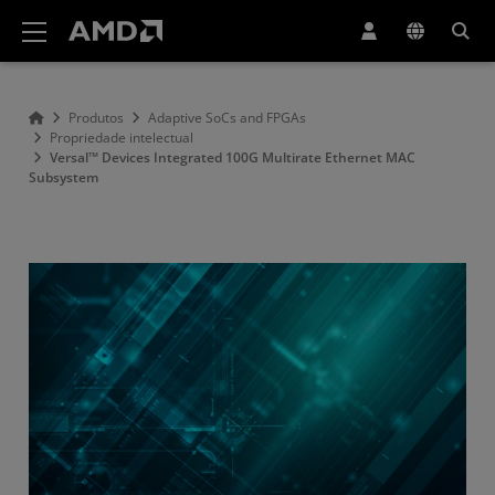
Declaração de acessibilidade do site da AMD
Produtos
Adaptive SoCs and FPGAs
Propriedade intelectual
Versal™ Devices Integrated 100G Multirate Ethernet MAC
Subsystem