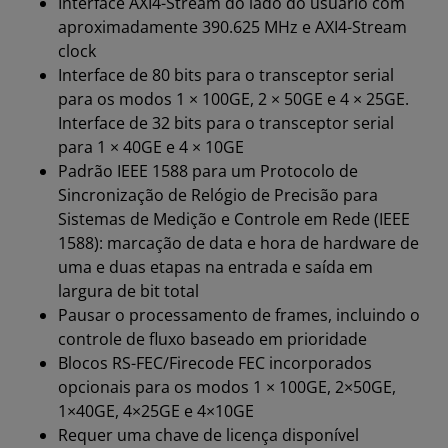
Interface AXI4-Stream do lado do usuário com
aproximadamente 390.625 MHz e AXI4-Stream
clock
Interface de 80 bits para o transceptor serial
para os modos 1 × 100GE, 2 × 50GE e 4 × 25GE.
Interface de 32 bits para o transceptor serial
para 1 × 40GE e 4 × 10GE
Padrão IEEE 1588 para um Protocolo de
Sincronização de Relógio de Precisão para
Sistemas de Medição e Controle em Rede (IEEE
1588): marcação de data e hora de hardware de
uma e duas etapas na entrada e saída em
largura de bit total
Pausar o processamento de frames, incluindo o
controle de fluxo baseado em prioridade
Blocos RS-FEC/Firecode FEC incorporados
opcionais para os modos 1 × 100GE, 2×50GE,
1×40GE, 4×25GE e 4×10GE
Requer uma chave de licença disponível