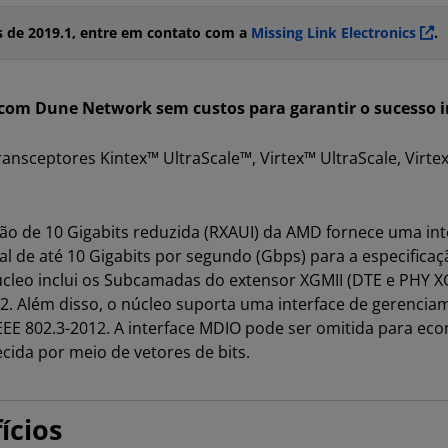
s de 2019.1, entre em contato com a
Missing Link Electronics
.
om Dune Network sem custos para garantir o sucesso in
ansceptores Kintex™ UltraScale™, Virtex™ UltraScale, Virtex 
o de 10 Gigabits reduzida (RXAUI) da AMD fornece uma interf
l de até 10 Gigabits por segundo (Gbps) para a especific
 núcleo inclui os Subcamadas do extensor XGMII (DTE e PHY
012. Além disso, o núcleo suporta uma interface de gerencia
IEEE 802.3-2012. A interface MDIO pode ser omitida para ec
cida por meio de vetores de bits.
ícios