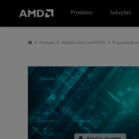
Declaração de acessibilidade do site da AMD
Produtos
Soluções
Produtos
Adaptive SoCs and FPGAs
Propriedade int
Ampliar imagem