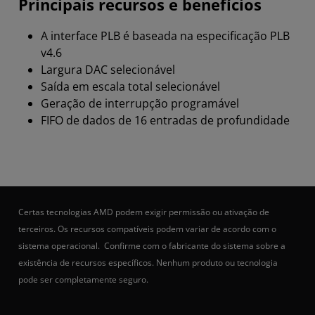
Principais recursos e benefícios
A interface PLB é baseada na especificação PLB
v4.6
Largura DAC selecionável
Saída em escala total selecionável
Geração de interrupção programável
FIFO de dados de 16 entradas de profundidade
Certas tecnologias AMD podem exigir permissão ou ativação de
terceiros. Os recursos compatíveis podem variar de acordo com o
sistema operacional. Confirme com o fabricante do sistema sobre a
existência de recursos específicos. Nenhum produto ou tecnologia
pode ser completamente seguro.