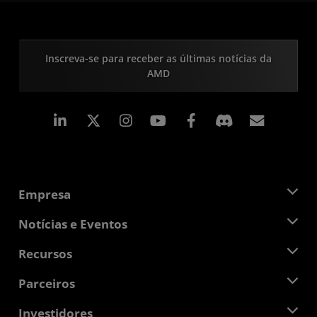
Inscreva-se para receber as últimas notícias da
AMD
Linkedin
Instagram
Facebook
Assina
Empresa
Sobre a AMD
Notícias e Eventos
Equipe de Gerenciamento
Sala de Imprensa
Recursos
Responsibilidade Corporativa
Eventos
Oportunidades de Emprego
Central do desenvolvedor
Parceiros
Bibliotecas de Mídias
Contato AMD
Blogs
AMD Partner Hub
Investidores
Estudos de caso