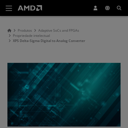
Declaração de acessibilidade do site da AMD
Produtos
Adaptive SoCs and FPGAs
Propriedade intelectual
XPS Delta-Sigma Digital to Analog Converter