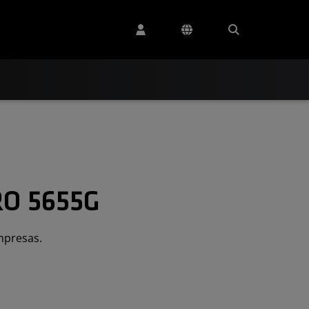
RO 5655G
mpresas.